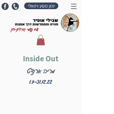
יומן מסע ויזואלי
עם נעמי גורדון-חן
Inside Out
מריה ארנדט
1.7-31.12.22