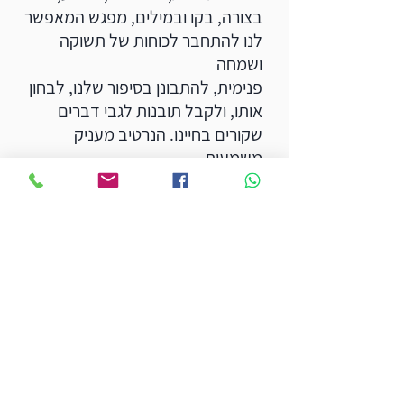
בצורה, בקו ובמילים, מפגש המאפשר
לנו להתחבר לכוחות של תשוקה
ושמחה
פנימית, להתבונן בסיפור שלנו, לבחון
אותו, ולקבל תובנות לגבי דברים
שקורים בחיינו. הנרטיב מעניק
משמעות
לאירועים אותם אנחנו מספרים
לעצמנו.
במהלך שנים אלה למדתי שלצד
הכאב והחושך שעוטפים אותנו אפשר
למלא את חיינו באור אם נמצא את
שביל ההתחדשות.
אני מצאתי את השביל המאפשר לי,
לצד הכאב והגעגוע להמשיך באהבה
את חיי. את זה אני מעבירה לאחרים.