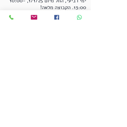
ימי רביעי, החל מיום 1/1/25, 10:00-
13:00. הקבוצה מלאה!
'מילים, משמעות ונרטיבים'
ימי שני,
החל מיום 23/12/24, 10:00-13:00.
הקורס הסתיים
'החופש ליצור ולהיות' - מודול 1
קורס מתחילות. מתוכנן להפתח שוב
במהלך 2025.
אפשר להרשם בהמתנה.
מלאי את הטופס ואחזור אליך.
החופש ליצור ולהיות
מודול 1 - קורס מתחילות
10 מפגשים, ימי שלישי