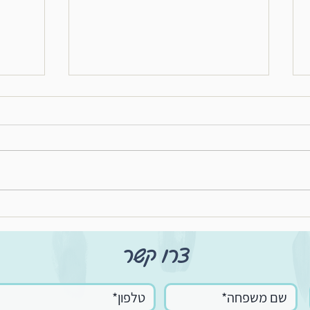
מחושך 
"ארט בום" - התערוכה - כתבה
בחדשות נתניה
צרו קשר